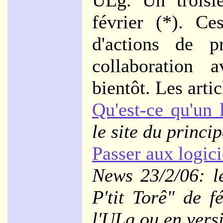
ULg. Un troisiè
février (*). Ce
d'actions de p
collaboration 
bientôt. Les artic
Qu'est-ce qu'un l
le site du princi
Passer aux logici
News 23/2/06: l
P'tit Torê" de f
l'ULg ou en ver