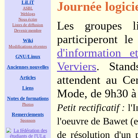
Journée logicie
LiLiT
ASBL
Weblogs
Nous écrire
Les groupes l
Listes de diffusion
Devenir membre
participeront l
Wiki
Modifications récentes
d'information e
GNU/Linux
Verviers
. Stand
Anciennes nouvelles
attendent au Ce
Articles
Liens
Mode, de 9h30 à
Notes de formations
Photos
Petit rectificatif :
l'I
Remerciements
l'oeuvre de Bawet (e
Sponsors
de résolution d'un 