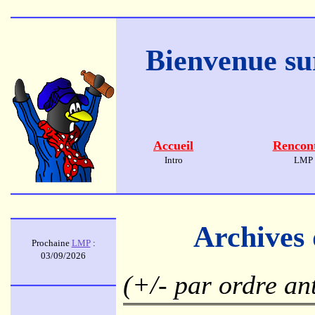
Bienvenue sur
Accueil
Rencon
Intro
LMP
Archives 
Prochaine
LMP
:
03/09/2026
(+/- par ordre an