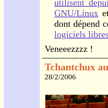
utilisent dep
GNU/Linux
et
dont dépend c
logiciels libre
Veneeezzzz !
Tchantchux au
28/2/2006