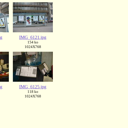
pg
IMG_6121.jpg
154 ko
1024X768
pg
IMG_6125.jpg
118 ko
1024X768