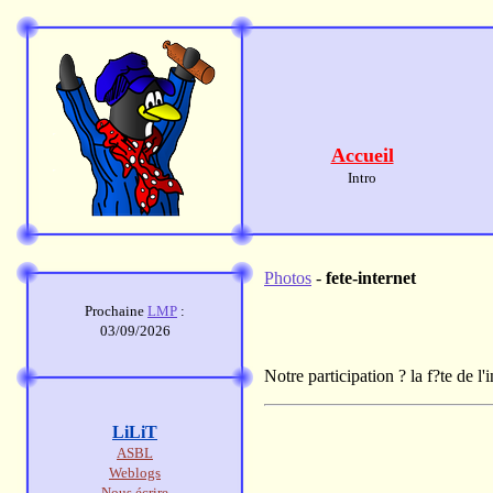
Accueil
Intro
Photos
-
fete-internet
Prochaine
LMP
:
03/09/2026
Notre participation ? la f?te de l
LiLiT
ASBL
Weblogs
Nous écrire