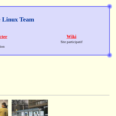
ge Linux Team
cter
Wiki
Site participatif
sion