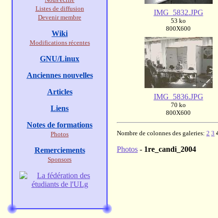
Listes de diffusion
IMG_5832.JPG
Devenir membre
53 ko
800X600
Wiki
Modifications récentes
GNU/Linux
Anciennes nouvelles
Articles
IMG_5836.JPG
70 ko
Liens
800X600
Notes de formations
Nombre de colonnes des galeries:
2
3
Photos
Photos
-
1re_candi_2004
Remerciements
Sponsors