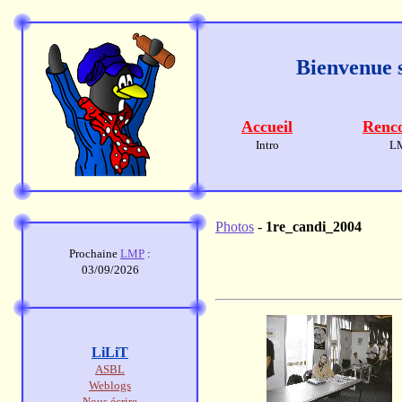
Bienvenue s
Accueil
Renco
Intro
L
Photos
-
1re_candi_2004
Prochaine
LMP
:
03/09/2026
LiLiT
ASBL
Weblogs
Nous écrire