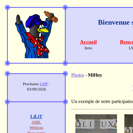
Bienvenue s
Accueil
Renco
Intro
L
Photos
-
MiHuy
Prochaine
LMP
:
03/09/2026
Un exemple de notre participati
LiLiT
ASBL
Weblogs
Nous écrire