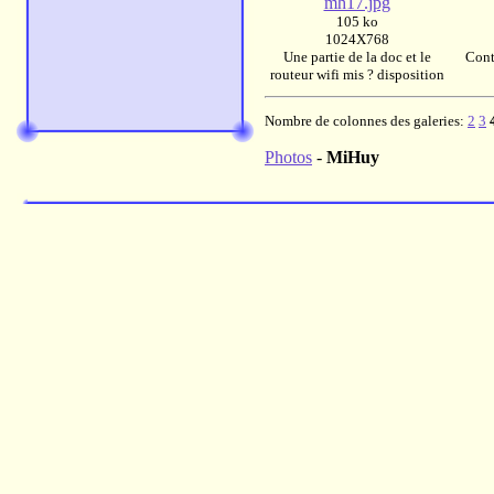
mh17.jpg
105 ko
1024X768
Une partie de la doc et le
Cont
routeur wifi mis ? disposition
Nombre de colonnes des galeries:
2
3
Photos
-
MiHuy