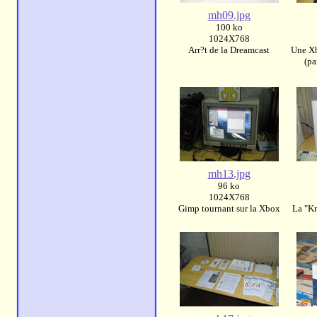
mh09.jpg
100 ko
1024X768
Arr?t de la Dreamcast
Une Xb
(pa
mh13.jpg
96 ko
1024X768
Gimp tournant sur la Xbox
La "Kn