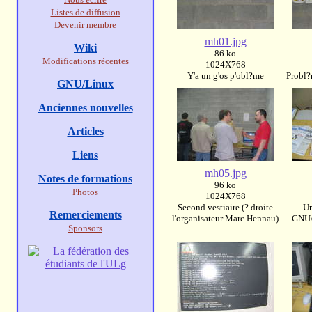
Listes de diffusion
Devenir membre
mh01.jpg
Wiki
86 ko
Modifications récentes
1024X768
Y'a un g'os p'obl?me
Probl?
GNU/Linux
Anciennes nouvelles
Articles
Liens
mh05.jpg
Notes de formations
96 ko
Photos
1024X768
Second vestiaire (? droite
Un
Remerciements
l'organisateur Marc Hennau)
GNU/L
Sponsors