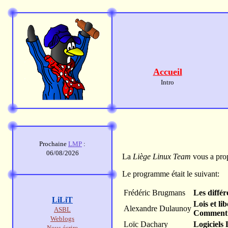
Accueil
Intro
Prochaine
LMP
:
06/08/2026
La
Liège Linux Team
vous a prop
Le programme était le suivant:
Frédéric Brugmans
Les diffé
LiLiT
Lois et li
Alexandre Dulaunoy
ASBL
Comment m
Weblogs
Loïc Dachary
Logiciels 
Nous écrire