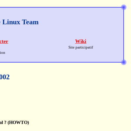
ge Linux Team
cter
Wiki
Site participatif
sion
2002
ital ? (HOWTO)