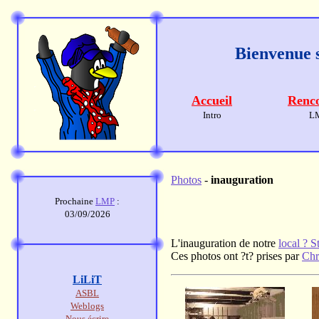
Bienvenue s
Accueil
Renco
Intro
L
Photos
-
inauguration
Prochaine
LMP
:
03/09/2026
L'inauguration de notre
local ? S
Ces photos ont ?t? prises par
Chr
LiLiT
ASBL
Weblogs
Nous écrire