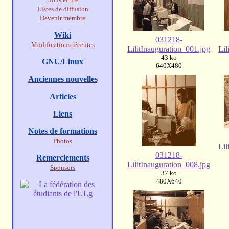
Listes de diffusion
Devenir membre
Wiki
031218-
Modifications récentes
LilitInauguration_001.jpg
Lil
43 ko
GNU/Linux
640X480
Anciennes nouvelles
Articles
Liens
Notes de formations
Photos
Lil
031218-
Remerciements
LilitInauguration_008.jpg
Sponsors
37 ko
480X640