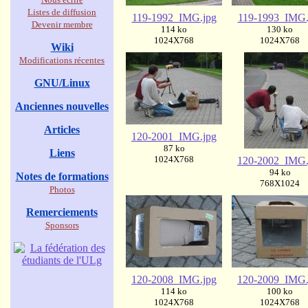
Listes de diffusion
119-1992_IMG.jpg
119-1993_IMG.
Devenir membre
114 ko
130 ko
1024X768
1024X768
Wiki
Modifications récentes
GNU/Linux
Anciennes nouvelles
Articles
120-2001_IMG.jpg
87 ko
Liens
1024X768
120-2002_IMG.
94 ko
Notes de formations
768X1024
Photos
Remerciements
Sponsors
120-2008_IMG.jpg
120-2009_IMG.
114 ko
100 ko
1024X768
1024X768