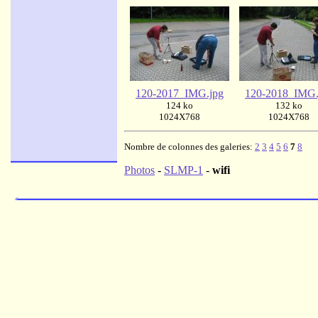
120-2017_IMG.jpg
120-2018_IMG.
124 ko
132 ko
1024X768
1024X768
Nombre de colonnes des galeries:
2
3
4
5
6
7
8
Photos
-
SLMP-1
-
wifi