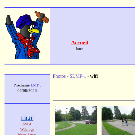
Accueil
Intro
Photos
-
SLMP-1
-
wifi
Prochaine
LMP
:
06/08/2026
LiLiT
ASBL
Weblogs
Nous écrire