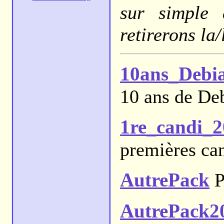
sur simple 
retirerons la
10ans_Debi
10 ans de Deb
1re_candi_
premières ca
AutrePack
P
AutrePack2