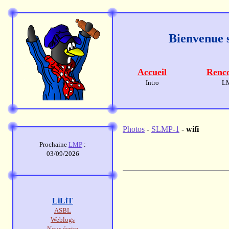
Bienvenue s
Accueil
Renco
Intro
L
Photos
-
SLMP-1
-
wifi
Prochaine
LMP
:
03/09/2026
LiLiT
ASBL
Weblogs
Nous écrire