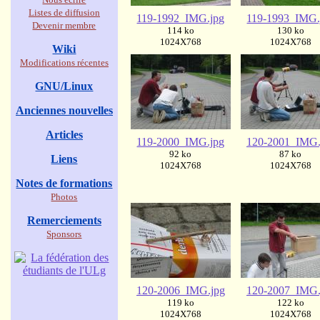
Listes de diffusion
119-1992_IMG.jpg
119-1993_IMG.
Devenir membre
114 ko
130 ko
1024X768
1024X768
Wiki
Modifications récentes
GNU/Linux
Anciennes nouvelles
Articles
119-2000_IMG.jpg
120-2001_IMG.
92 ko
87 ko
Liens
1024X768
1024X768
Notes de formations
Photos
Remerciements
Sponsors
120-2006_IMG.jpg
120-2007_IMG.
119 ko
122 ko
1024X768
1024X768