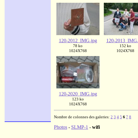
120-2012_IMG.jpg
120-2013_IMG.
78 ko
152 ko
1024X768
1024X768
120-2020_IMG.jpg
123 ko
1024X768
Nombre de colonnes des galeries:
2
3
4
5
6
7
8
Photos
-
SLMP-1
-
wifi