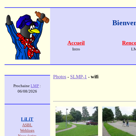
Bienven
Accueil
Renco
Intro
L
Photos
-
SLMP-1
-
wifi
Prochaine
LMP
:
06/08/2026
LiLiT
ASBL
Weblogs
Nous écrire