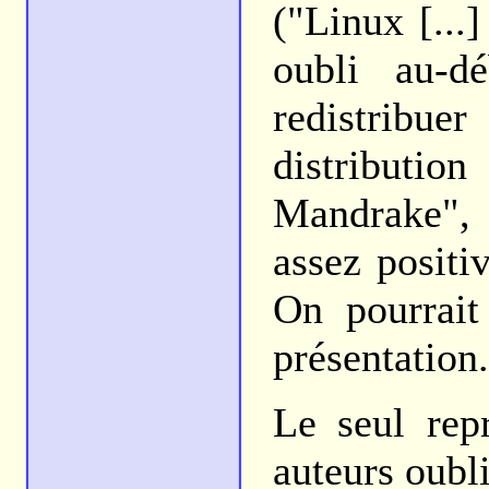
("Linux [...]
oubli au-dé
redistribu
distribut
Mandrake", 
assez positi
On pourrait
présentation.
Le seul repr
auteurs oubl