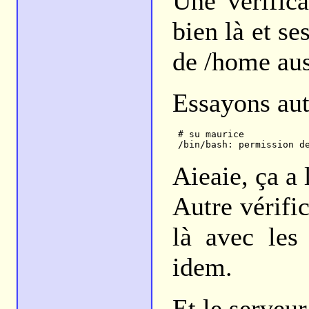
Une vérifica
bien là et se
de /home aus
Essayons aut
 # su maurice

Aieaie, ça a 
Autre vérific
là avec les
idem.
Et le serveu