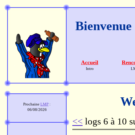
Bienvenue s
Accueil
Renco
Intro
L
We
Prochaine
LMP
:
06/08/2026
<<
logs 6 à 10 