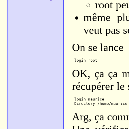
root pe
même plu
veut pas s
On se lance
OK, ça ça m
récupérer le
 login:maurice

Arg, ça com