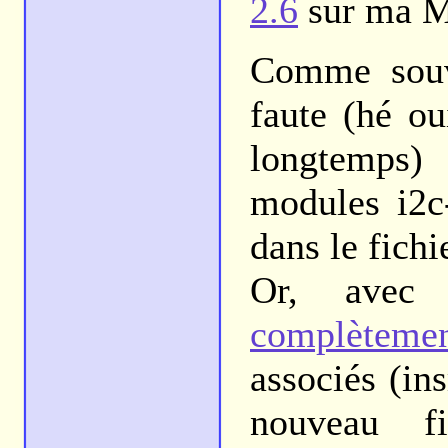
2.6
sur ma M
Comme souv
faute (hé oui
longtemps)
modules i2c-
dans le fichi
Or, avec
complèteme
associés (in
nouveau fi