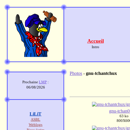
Accueil
Intro
Photos
-
gnu-tchantchux
Prochaine
LMP
:
06/08/2026
gnu-tchan0
LiLiT
63 ko
ASBL
800X60
Weblogs
Nous écrire