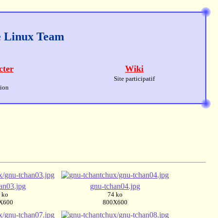
ge Linux Team
cter
Wiki
Site participatif
sion
an03.jpg
gnu-tchan04.jpg
 ko
74 ko
X600
800X600