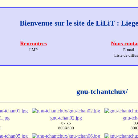
Bienvenue sur le site de LiLiT : Lie
Rencontres
Nous conta
LMP
E-mail
Liste de diffu
gnu-tchantchux/
1.jpg
gnu-tchan02.jpg
gnu-tch
67 ko
83
0
800X600
800