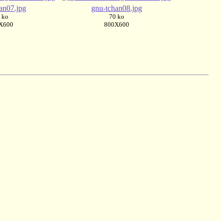
an07.jpg
gnu-tchan08.jpg
 ko
70 ko
X600
800X600