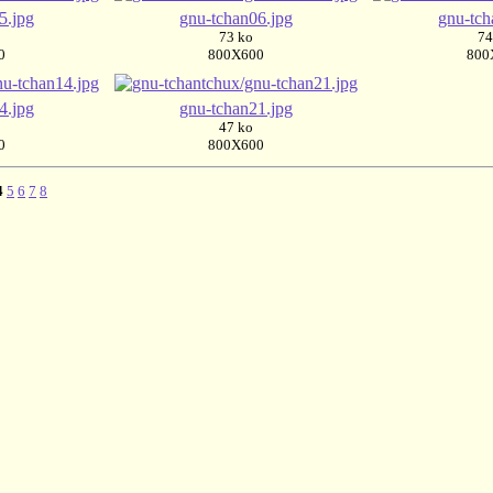
5.jpg
gnu-tchan06.jpg
gnu-tch
73 ko
74
0
800X600
800
4.jpg
gnu-tchan21.jpg
47 ko
0
800X600
4
5
6
7
8