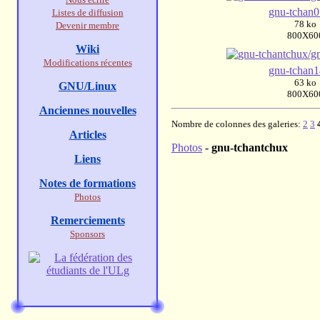
gnu-tchan0
Listes de diffusion
78 ko
Devenir membre
800X60
Wiki
Modifications récentes
gnu-tchan1
63 ko
GNU/Linux
800X60
Anciennes nouvelles
Nombre de colonnes des galeries:
2
3
Articles
Photos
-
gnu-tchantchux
Liens
Notes de formations
Photos
Remerciements
Sponsors