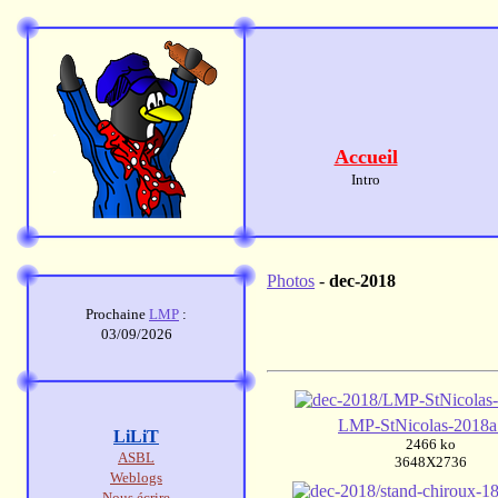
Accueil
Intro
Photos
-
dec-2018
Prochaine
LMP
:
03/09/2026
LMP-StNicolas-2018a
LiLiT
2466 ko
ASBL
3648X2736
Weblogs
Nous écrire