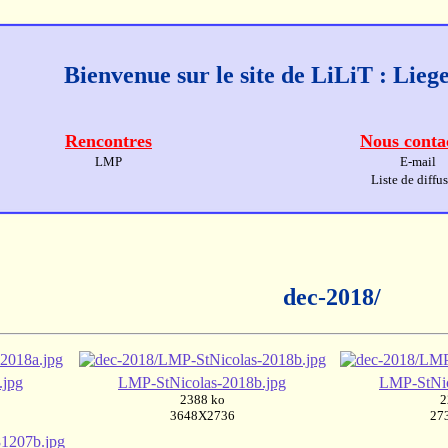
Bienvenue sur le site de LiLiT : Lie
Rencontres
Nous conta
LMP
E-mail
Liste de diffu
dec-2018/
.jpg
LMP-StNicolas-2018b.jpg
LMP-StNic
2388 ko
2
3648X2736
27