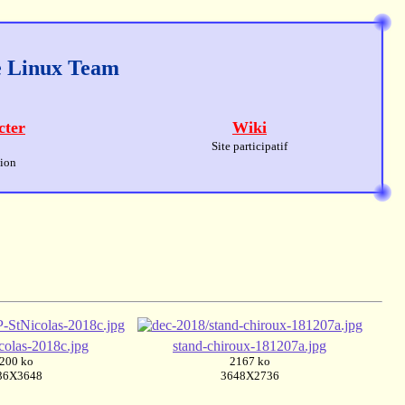
ge Linux Team
cter
Wiki
Site participatif
sion
olas-2018c.jpg
stand-chiroux-181207a.jpg
200 ko
2167 ko
36X3648
3648X2736