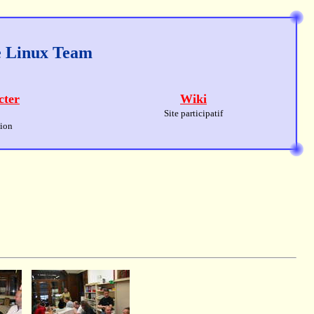
ge Linux Team
cter
Wiki
Site participatif
sion