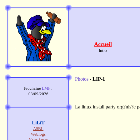
Accueil
Intro
Photos
-
LIP-1
Prochaine
LMP
:
03/09/2026
La linux install party org?nis?e 
LiLiT
ASBL
Weblogs
Nous écrire