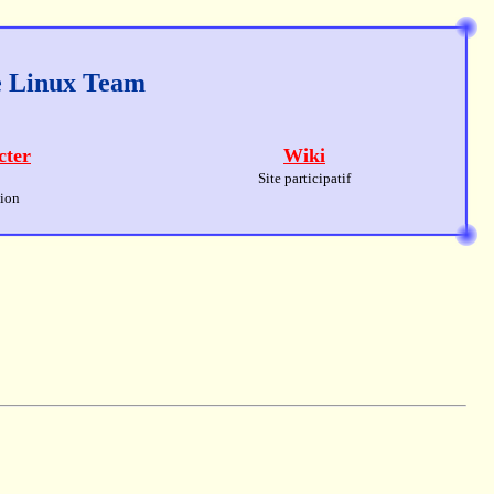
ge Linux Team
cter
Wiki
Site participatif
sion