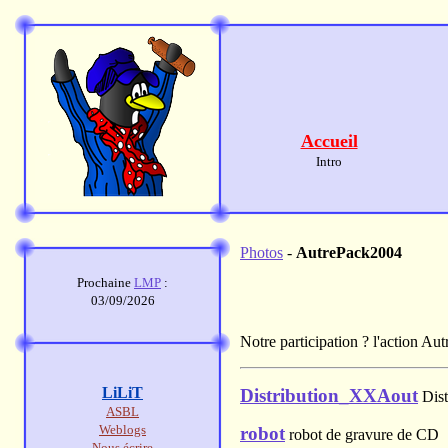
Accueil
Intro
Photos
-
AutrePack2004
Prochaine
LMP
:
03/09/2026
Notre participation ? l'action Au
LiLiT
Distribution_XXAout
Dist
ASBL
Weblogs
robot
robot de gravure de CD
Nous écrire