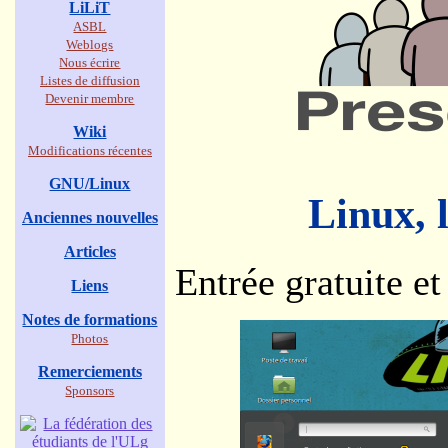
LiLiT
ASBL
Weblogs
Nous écrire
Listes de diffusion
Devenir membre
Wiki
Modifications récentes
GNU/Linux
Linux, 
Anciennes nouvelles
Articles
Entrée gratuite et
Liens
Notes de formations
Photos
Remerciements
Sponsors